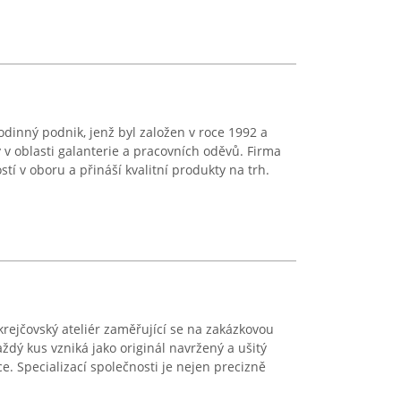
rodinný podnik, jenž byl založen v roce 1992 a
 v oblasti galanterie a pracovních oděvů. Firma
í v oboru a přináší kvalitní produkty na trh.
ejčovský ateliér zaměřující se na zakázkovou
dý kus vzniká jako originál navržený a ušitý
e. Specializací společnosti je nejen precizně