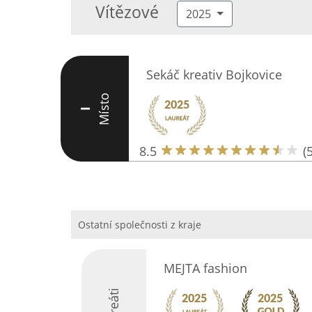
Vítězové
2025
Sekáč kreativ Bojkovice
Místo
I
8.5
(5
Ostatní společnosti z kraje
MEJTA fashion
Laureáti