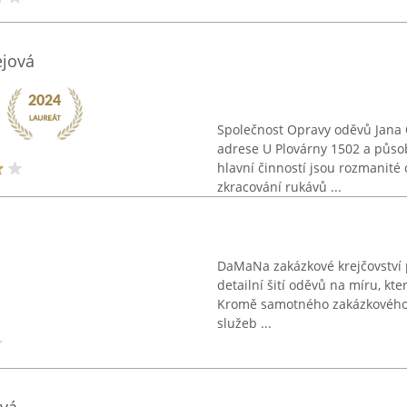
ejová
Společnost Opravy oděvů Jana
adrese U Plovárny 1502 a působí
hlavní činností jsou rozmanité 
zkracování rukávů ...
DaMaNa zakázkové krejčovství p
detailní šití oděvů na míru, kte
Kromě samotného zakázkového ši
služeb ...