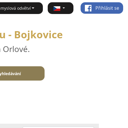
Přihlásit se
ůmyslová odvětví
u - Bojkovice
 Orlové.
yhledávání