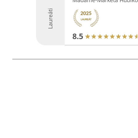
Madame-Markéta Hubíko
Laureáti
8.5