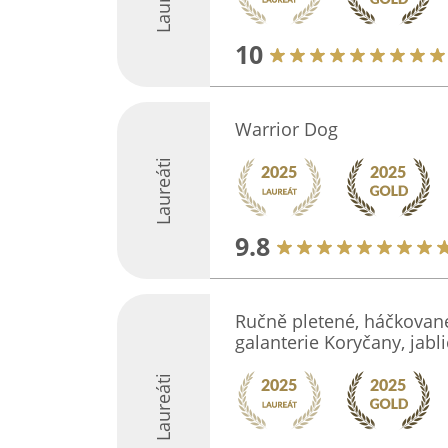
10
Warrior Dog
Laureáti
9.8
Ručně pletené, háčkované 
galanterie Koryčany, jabl
Laureáti