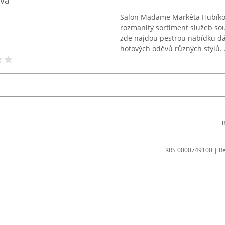
vá
Salon Madame Markéta Hubíková
rozmanitý sortiment služeb sou
zde najdou pestrou nabídku dá
hotových oděvů různých stylů. .
B
KRS 0000749100 | R