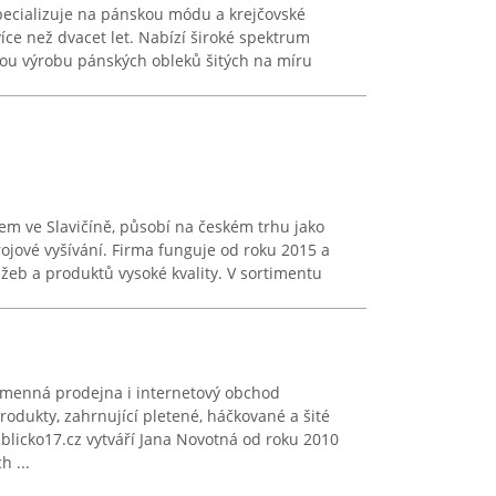
pecializuje na pánskou módu a krejčovské
více než dvacet let. Nabízí široké spektrum
vou výrobu pánských obleků šitých na míru
lem ve Slavičíně, působí na českém trhu jako
rojové vyšívání. Firma funguje od roku 2015 a
užeb a produktů vysoké kvality. V sortimentu
menná prodejna i internetový obchod
dukty, zahrnující pletené, háčkované a šité
blicko17.cz vytváří Jana Novotná od roku 2010
h ...