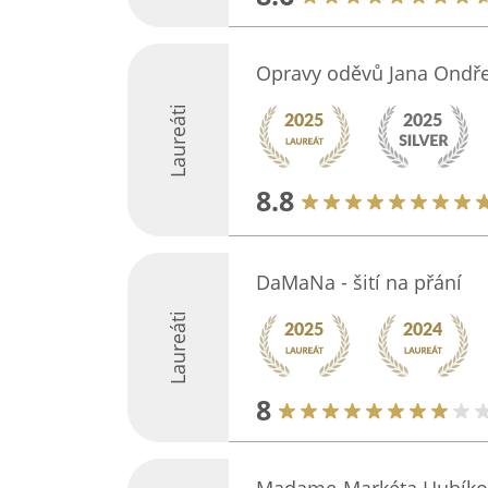
Opravy oděvů Jana Ondř
Laureáti
8.8
DaMaNa - šití na přání
Laureáti
8