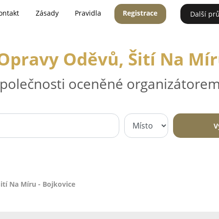
ontakt
Zásady
Pravidla
Registrace
Další pr
 Opravy Oděvů, Šití Na Mír
 společnosti oceněné organizátorem
V
ití Na Míru - Bojkovice