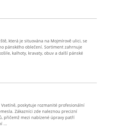
tě, která je situována na Mojmírově ulici, se
ího pánského oblečení. Sortiment zahrnuje
košile, kalhoty, kravaty, obuv a další pánské
 Vsetíně, poskytuje rozmanité profesionální
řemesla. Zákazníci zde naleznou precizní
, přičemž mezi nabízené úpravy patří
 ...