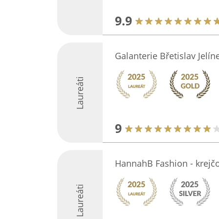
9.9
Galanterie Břetislav Jelín
Laureáti
9
HannahB Fashion - krejčo
Laureáti