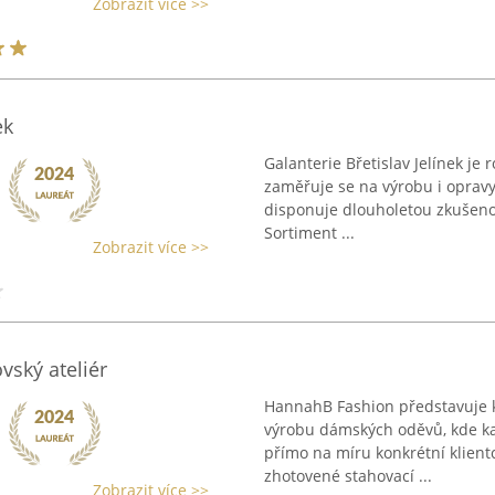
Zobrazit více >>
ek
Galanterie Břetislav Jelínek je 
zaměřuje se na výrobu i opravy
disponuje dlouholetou zkušenost
Sortiment ...
Zobrazit více >>
vský ateliér
HannahB Fashion představuje kr
výrobu dámských oděvů, kde kaž
přímo na míru konkrétní klientc
zhotovené stahovací ...
Zobrazit více >>