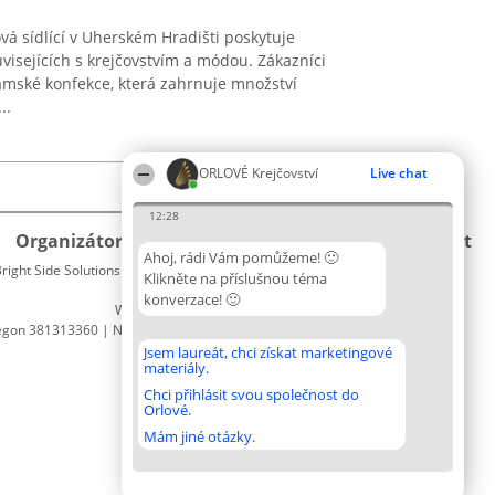
 sídlící v Uherském Hradišti poskytuje
visejících s krejčovstvím a módou. Zákazníci
mské konfekce, která zahrnuje množství
..
ORLOVÉ Krejčovství
Live chat
12:28
Organizátor hlasování
Plebiscyt
Kontakt
Ahoj, rádi Vám pomůžeme! 🙂
right Side Solutions sp. z o. o. sp. k.
Vítězové
Kontakt
Klikněte na příslušnou téma
ul. Ruska 22
Seznam
konverzace! 🙂
Wrocław 50-079
všech
egon 381313360 | NIP 8943132676
laureátů
Zásady
Jsem laureát, chci získat marketingové
materiály.
Pravidla
Zásady
Chci přihlásit svou společnost do
Orlové.
ochrany
osobních
Mám jiné otázky.
údajů