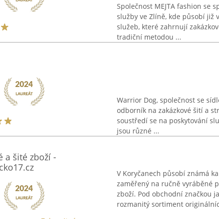
Společnost MEJTA fashion se s
služby ve Zlíně, kde působí již 
služeb, které zahrnují zakázko
tradiční metodou ...
Warrior Dog, společnost se síd
odborník na zakázkové šití a st
soustředí se na poskytování sl
jsou různé ...
a šité zboží -
icko17.cz
V Koryčanech působí známá ka
zaměřený na ručně vyráběné pro
zboží. Pod obchodní značkou ja
rozmanitý sortiment originálníc