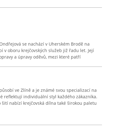
 Ondřejová se nachází v Uherském Brodě na
 v oboru krejčovských služeb již řadu let. Její
opravy a úpravy oděvů, mezi které patří
ůsobí ve Zlíně a je známé svou specializací na
ré reflektují individuální styl každého zákazníka.
tí nabízí krejčovská dílna také širokou paletu