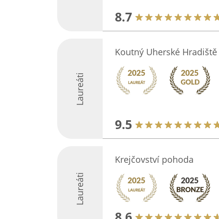
8.7
Koutný Uherské Hradiště
Laureáti
9.5
Krejčovství pohoda
Laureáti
8.6