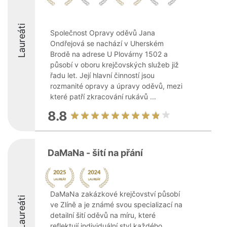
Laureáti
Společnost Opravy oděvů Jana
Ondřejová se nachází v Uherském
Brodě na adrese U Plovárny 1502 a
působí v oboru krejčovských služeb již
řadu let. Její hlavní činností jsou
rozmanité opravy a úpravy oděvů, mezi
které patří zkracování rukávů ...
8.8
DaMaNa - šití na přání
DaMaNa zakázkové krejčovství působí
Laureáti
ve Zlíně a je známé svou specializací na
detailní šití oděvů na míru, které
reflektují individuální styl každého