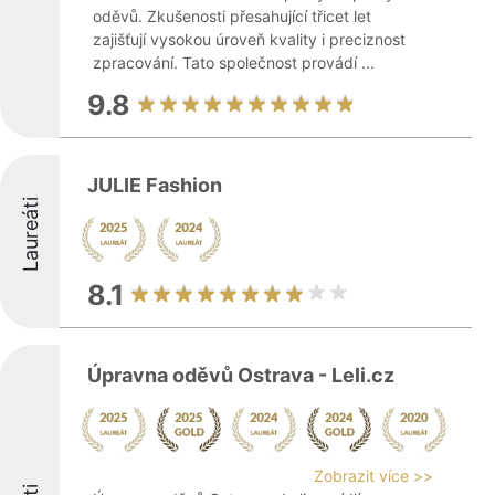
oděvů. Zkušenosti přesahující třicet let
zajišťují vysokou úroveň kvality i preciznost
zpracování. Tato společnost provádí ...
9.8
JULIE Fashion
Laureáti
8.1
Úpravna oděvů Ostrava - Leli.cz
Zobrazit více >>