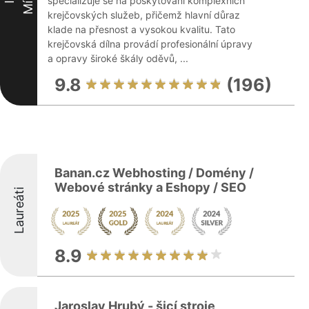
specializuje se na poskytování komplexních
krejčovských služeb, přičemž hlavní důraz
klade na přesnost a vysokou kvalitu. Tato
krejčovská dílna provádí profesionální úpravy
a opravy široké škály oděvů, ...
9.8
(196)
Banan.cz Webhosting / Domény /
Webové stránky a Eshopy / SEO
Laureáti
8.9
Jaroslav Hrubý - šicí stroje