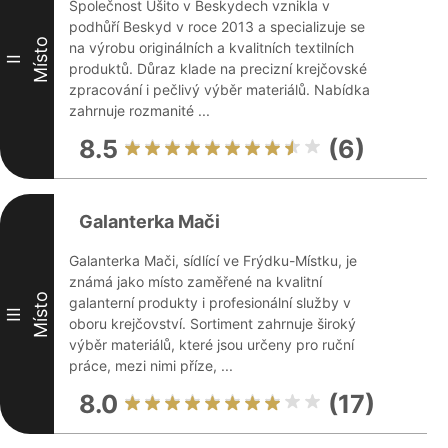
Společnost Ušito v Beskydech vznikla v
podhůří Beskyd v roce 2013 a specializuje se
Místo
na výrobu originálních a kvalitních textilních
II
produktů. Důraz klade na precizní krejčovské
zpracování i pečlivý výběr materiálů. Nabídka
zahrnuje rozmanité ...
8.5
(6)
Galanterka Mači
Galanterka Mači, sídlící ve Frýdku-Místku, je
známá jako místo zaměřené na kvalitní
Místo
galanterní produkty i profesionální služby v
III
oboru krejčovství. Sortiment zahrnuje široký
výběr materiálů, které jsou určeny pro ruční
práce, mezi nimi příze, ...
8.0
(17)