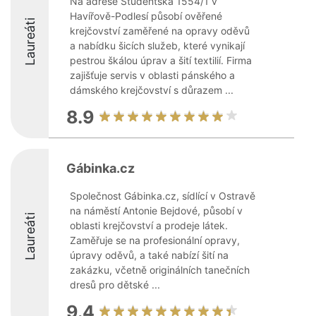
Na adrese Studentská 1554/1 v
Havířově-Podlesí působí ověřené
Laureáti
krejčovství zaměřené na opravy oděvů
a nabídku šicích služeb, které vynikají
pestrou škálou úprav a šití textilií. Firma
zajišťuje servis v oblasti pánského a
dámského krejčovství s důrazem ...
8.9
Gábinka.cz
Společnost Gábinka.cz, sídlící v Ostravě
na náměstí Antonie Bejdové, působí v
Laureáti
oblasti krejčovství a prodeje látek.
Zaměřuje se na profesionální opravy,
úpravy oděvů, a také nabízí šití na
zakázku, včetně originálních tanečních
dresů pro dětské ...
9.4