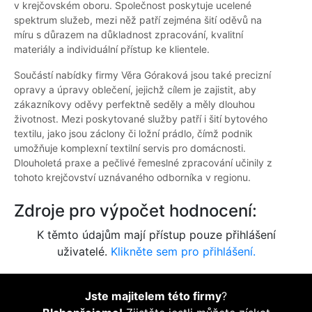
v krejčovském oboru. Společnost poskytuje ucelené
spektrum služeb, mezi něž patří zejména šití oděvů na
míru s důrazem na důkladnost zpracování, kvalitní
materiály a individuální přístup ke klientele.
Součástí nabídky firmy Věra Góraková jsou také precizní
opravy a úpravy oblečení, jejichž cílem je zajistit, aby
zákazníkovy oděvy perfektně seděly a měly dlouhou
životnost. Mezi poskytované služby patří i šití bytového
textilu, jako jsou záclony či ložní prádlo, čímž podnik
umožňuje komplexní textilní servis pro domácnosti.
Dlouholetá praxe a pečlivé řemeslné zpracování učinily z
tohoto krejčovství uznávaného odborníka v regionu.
Zdroje pro výpočet hodnocení:
K těmto údajům mají přístup pouze přihlášení
uživatelé.
Klikněte sem pro přihlášení.
Jste majitelem této firmy
?