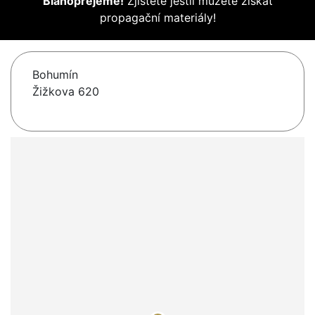
Blahopřejeme!
Zjistěte jestli můžete získat
propagační materiály!
Bohumín
Žižkova 620