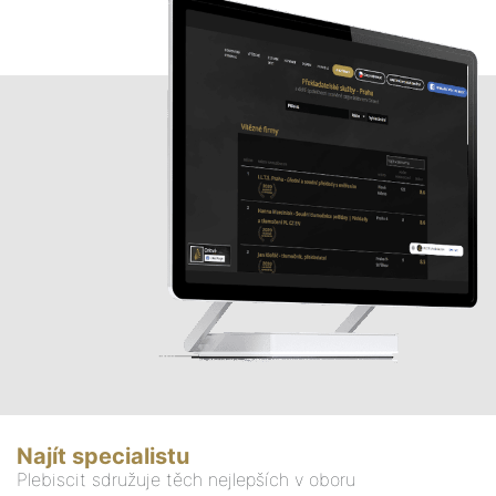
Najít specialistu
Plebiscit sdružuje těch nejlepších v oboru