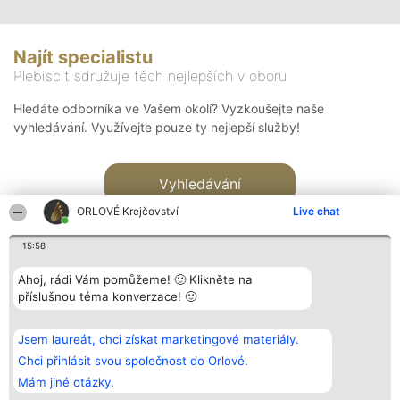
Najít specialistu
Plebiscit sdružuje těch nejlepších v oboru
Hledáte odborníka ve Vašem okolí? Vyzkoušejte naše
vyhledávání. Využívejte pouze ty nejlepší služby!
Vyhledávání
ORLOVÉ Krejčovství
Live chat
15:58
Ahoj, rádi Vám pomůžeme! 🙂 Klikněte na
příslušnou téma konverzace! 🙂
Organizátor hlasování
Plebiscyt
Kontakt
Bright Side Solutions sp. z o.
Vítězové
Kontakt
Jsem laureát, chci získat marketingové materiály.
o. sp. k.
Seznam všech
ul. Ruska 22
laureátů
Chci přihlásit svou společnost do Orlové.
Wrocław 50-079
Zásady
Mám jiné otázky.
KRS 0000749100 | Regon
Pravidla
381313360 | NIP 8943132676
Zásady