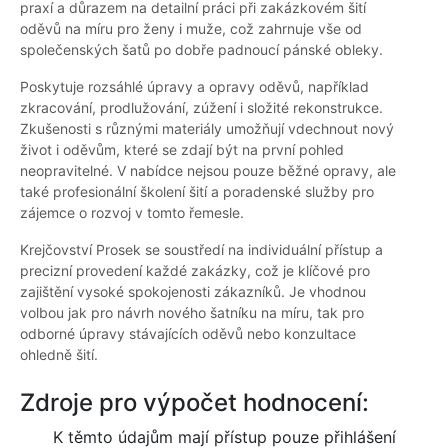
praxí a důrazem na detailní práci při zakázkovém šití
oděvů na míru pro ženy i muže, což zahrnuje vše od
společenských šatů po dobře padnoucí pánské obleky.
Poskytuje rozsáhlé úpravy a opravy oděvů, například
zkracování, prodlužování, zúžení i složité rekonstrukce.
Zkušenosti s různými materiály umožňují vdechnout nový
život i oděvům, které se zdají být na první pohled
neopravitelné. V nabídce nejsou pouze běžné opravy, ale
také profesionální školení šití a poradenské služby pro
zájemce o rozvoj v tomto řemesle.
Krejčovství Prosek se soustředí na individuální přístup a
precizní provedení každé zakázky, což je klíčové pro
zajištění vysoké spokojenosti zákazníků. Je vhodnou
volbou jak pro návrh nového šatníku na míru, tak pro
odborné úpravy stávajících oděvů nebo konzultace
ohledně šití.
Zdroje pro výpočet hodnocení:
K těmto údajům mají přístup pouze přihlášení