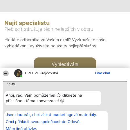
Najít specialistu
Plebiscit sdružuje těch nejlepších v oboru
Hledáte odborníka ve Vašem okolí? Vyzkoušejte naše
vyhledávání. Využívejte pouze ty nejlepší služby!
Vyhledávání
ORLOVÉ Krejčovství
Live chat
16:49
Ahoj, rádi Vám pomůžeme! 🙂 Klikněte na
příslušnou téma konverzace! 🙂
Organizátor hlasování
Plebiscyt
Kontakt
Bright Side Solutions sp. z o.
Vítězové
Kontakt
Jsem laureát, chci získat marketingové materiály.
o. sp. k.
Seznam všech
ul. Ruska 22
laureátů
Chci přihlásit svou společnost do Orlové.
Wrocław 50-079
Zásady
Mám jiné otázky.
KRS 0000749100 | Regon
Pravidla