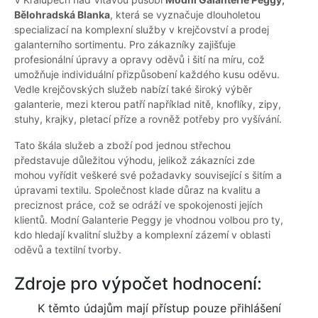
Bělohradská Blanka
, která se vyznačuje dlouholetou
specializací na komplexní služby v krejčovství a prodej
galanterního sortimentu. Pro zákazníky zajišťuje
profesionální úpravy a opravy oděvů i šití na míru, což
umožňuje individuální přizpůsobení každého kusu oděvu.
Vedle krejčovských služeb nabízí také široký výběr
galanterie, mezi kterou patří například nitě, knoflíky, zipy,
stuhy, krajky, pletací příze a rovněž potřeby pro vyšívání.
Tato škála služeb a zboží pod jednou střechou
představuje důležitou výhodu, jelikož zákazníci zde
mohou vyřídit veškeré své požadavky související s šitím a
úpravami textilu. Společnost klade důraz na kvalitu a
preciznost práce, což se odráží ve spokojenosti jejích
klientů. Modní Galanterie Peggy je vhodnou volbou pro ty,
kdo hledají kvalitní služby a komplexní zázemí v oblasti
oděvů a textilní tvorby.
Zdroje pro výpočet hodnocení:
K těmto údajům mají přístup pouze přihlášení