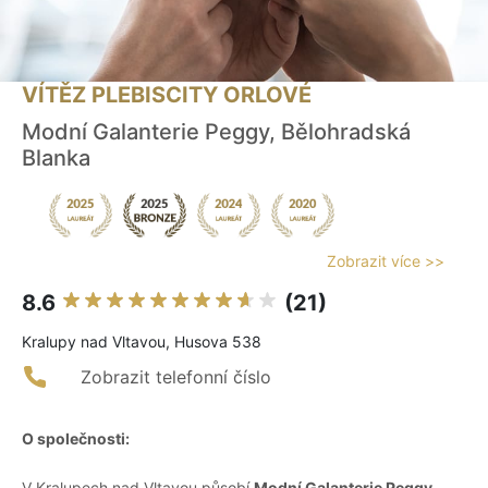
VÍTĚZ PLEBISCITY ORLOVÉ
Modní Galanterie Peggy, Bělohradská
Blanka
Zobrazit více >>
8.6
(21)
Kralupy nad Vltavou, Husova 538
Zobrazit telefonní číslo
O společnosti:
V Kralupech nad Vltavou působí
Modní Galanterie Peggy,