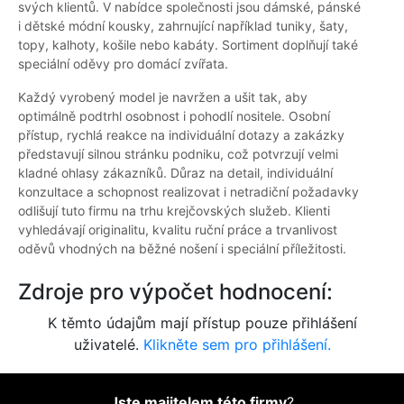
svých klientů. V nabídce společnosti jsou dámské, pánské
i dětské módní kousky, zahrnující například tuniky, šaty,
topy, kalhoty, košile nebo kabáty. Sortiment doplňují také
speciální oděvy pro domácí zvířata.
Každý vyrobený model je navržen a ušit tak, aby
optimálně podtrhl osobnost i pohodlí nositele. Osobní
přístup, rychlá reakce na individuální dotazy a zakázky
představují silnou stránku podniku, což potvrzují velmi
kladné ohlasy zákazníků. Důraz na detail, individuální
konzultace a schopnost realizovat i netradiční požadavky
odlišují tuto firmu na trhu krejčovských služeb. Klienti
vyhledávají originalitu, kvalitu ruční práce a trvanlivost
oděvů vhodných na běžné nošení i speciální příležitosti.
Zdroje pro výpočet hodnocení:
K těmto údajům mají přístup pouze přihlášení
uživatelé.
Klikněte sem pro přihlášení.
Jste majitelem této firmy
?