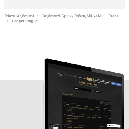
Orlové Krejčovství
Krejčovství, Opravy Oděvů, Šití Na Míru - Praha
Popper Prague