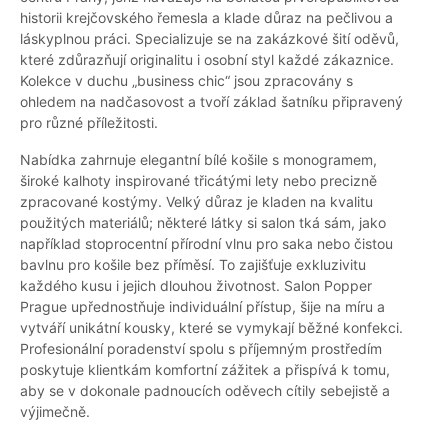
historii krejčovského řemesla a klade důraz na pečlivou a
láskyplnou práci. Specializuje se na zakázkové šití oděvů,
které zdůrazňují originalitu i osobní styl každé zákaznice.
Kolekce v duchu „business chic“ jsou zpracovány s
ohledem na nadčasovost a tvoří základ šatníku připravený
pro různé příležitosti.
Nabídka zahrnuje elegantní bílé košile s monogramem,
široké kalhoty inspirované třicátými lety nebo precizně
zpracované kostýmy. Velký důraz je kladen na kvalitu
použitých materiálů; některé látky si salon tká sám, jako
například stoprocentní přírodní vlnu pro saka nebo čistou
bavlnu pro košile bez příměsí. To zajišťuje exkluzivitu
každého kusu i jejich dlouhou životnost. Salon Popper
Prague upřednostňuje individuální přístup, šije na míru a
vytváří unikátní kousky, které se vymykají běžné konfekci.
Profesionální poradenství spolu s příjemným prostředím
poskytuje klientkám komfortní zážitek a přispívá k tomu,
aby se v dokonale padnoucích oděvech cítily sebejistě a
výjimečně.