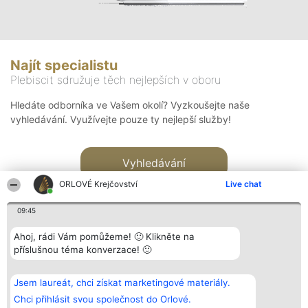
Najít specialistu
Plebiscit sdružuje těch nejlepších v oboru
Hledáte odborníka ve Vašem okolí? Vyzkoušejte naše
vyhledávání. Využívejte pouze ty nejlepší služby!
Vyhledávání
ORLOVÉ Krejčovství
Live chat
09:45
Ahoj, rádi Vám pomůžeme! 🙂 Klikněte na
příslušnou téma konverzace! 🙂
Organizátor hlasování
Plebiscyt
Kontakt
Bright Side Solutions sp. z o.
Vítězové
Kontakt
Jsem laureát, chci získat marketingové materiály.
o. sp. k.
Seznam všech
ul. Ruska 22
laureátů
Chci přihlásit svou společnost do Orlové.
Wrocław 50-079
Zásady