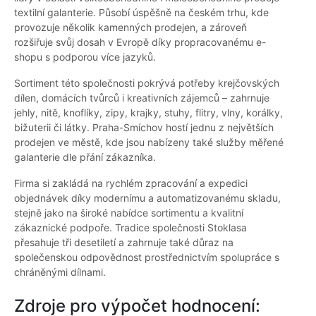
textilní galanterie. Působí úspěšně na českém trhu, kde
provozuje několik kamenných prodejen, a zároveň
rozšiřuje svůj dosah v Evropě díky propracovanému e-
shopu s podporou více jazyků.
Sortiment této společnosti pokrývá potřeby krejčovských
dílen, domácích tvůrců i kreativních zájemců – zahrnuje
jehly, nitě, knoflíky, zipy, krajky, stuhy, flitry, vlny, korálky,
bižuterii či látky. Praha-Smíchov hostí jednu z největších
prodejen ve městě, kde jsou nabízeny také služby měřené
galanterie dle přání zákazníka.
Firma si zakládá na rychlém zpracování a expedici
objednávek díky modernímu a automatizovanému skladu,
stejně jako na široké nabídce sortimentu a kvalitní
zákaznické podpoře. Tradice společnosti Stoklasa
přesahuje tři desetiletí a zahrnuje také důraz na
společenskou odpovědnost prostřednictvím spolupráce s
chráněnými dílnami.
Zdroje pro výpočet hodnocení: