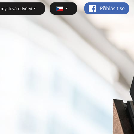
Přihlásit se
ůmyslová odvětví