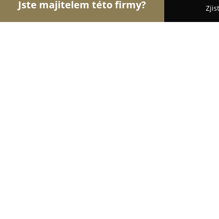
Jste majitelem této firmy?
Zjis
Orlové Krejčovství
Krejčovství, Opravy Oděvů, Š
Textil a galanterie
9.5
(80)
Lysá nad Labem, Náměstí B. Hrozného 14
Zobrazit telefonní číslo