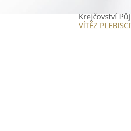
Krejčovství Pů
VÍTĚZ PLEBISC