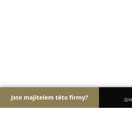
Jste majitelem této firmy?
Zjis
Orlové Krejčovství
Krejčovství, Opravy Oděvů, Ši