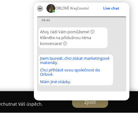
ORLOVÉ Krejčovství
Live chat
08:44
Ahoj, rádi Vám pomůžeme! 🙂
Klikněte na příslušnou téma
konverzace! 🙂
Jsem laureát, chci získat marketingové
materiály.
Chci přihlásit svou společnost do
Orlové.
Mám jiné otázky.
Zjistit
vychutnat Váš úspěch.