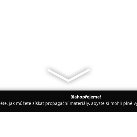
Blahopřejeme!
těte, jak můžete získat propagační materiály, abyste si mohli plně 
tí Na Míru - Domažlice
Krejčovství Půjčovna a prodej šatů