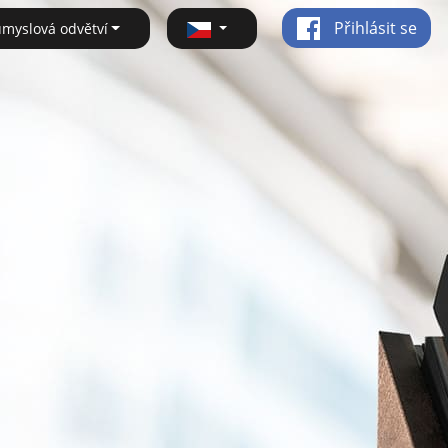
Přihlásit se
ůmyslová odvětví