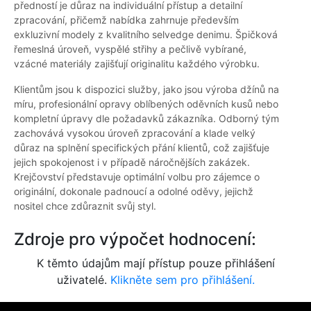
předností je důraz na individuální přístup a detailní
zpracování, přičemž nabídka zahrnuje především
exkluzivní modely z kvalitního selvedge denimu. Špičková
řemeslná úroveň, vyspělé střihy a pečlivě vybírané,
vzácné materiály zajišťují originalitu každého výrobku.
Klientům jsou k dispozici služby, jako jsou výroba džínů na
míru, profesionální opravy oblíbených oděvních kusů nebo
kompletní úpravy dle požadavků zákazníka. Odborný tým
zachovává vysokou úroveň zpracování a klade velký
důraz na splnění specifických přání klientů, což zajišťuje
jejich spokojenost i v případě náročnějších zakázek.
Krejčovství představuje optimální volbu pro zájemce o
originální, dokonale padnoucí a odolné oděvy, jejichž
nositel chce zdůraznit svůj styl.
Zdroje pro výpočet hodnocení:
K těmto údajům mají přístup pouze přihlášení
uživatelé.
Klikněte sem pro přihlášení.