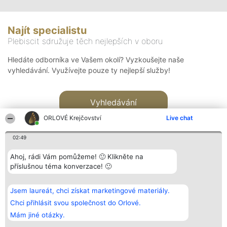
Najít specialistu
Plebiscit sdružuje těch nejlepších v oboru
Hledáte odborníka ve Vašem okolí? Vyzkoušejte naše
vyhledávání. Využívejte pouze ty nejlepší služby!
Vyhledávání
ORLOVÉ Krejčovství
Live chat
02:49
Ahoj, rádi Vám pomůžeme! 🙂 Klikněte na
příslušnou téma konverzace! 🙂
Organizátor hlasování
Plebiscyt
Kontakt
Bright Side Solutions sp. z o.
Vítězové
Kontakt
Jsem laureát, chci získat marketingové materiály.
o. sp. k.
Seznam všech
ul. Ruska 22
laureátů
Chci přihlásit svou společnost do Orlové.
Wrocław 50-079
Zásady
Mám jiné otázky.
KRS 0000749100 | Regon
Pravidla
381313360 | NIP 8943132676
Zásady