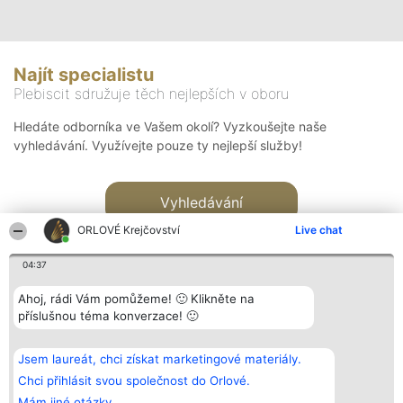
Najít specialistu
Plebiscit sdružuje těch nejlepších v oboru
Hledáte odborníka ve Vašem okolí? Vyzkoušejte naše
vyhledávání. Využívejte pouze ty nejlepší služby!
Vyhledávání
ORLOVÉ Krejčovství
Live chat
04:37
Ahoj, rádi Vám pomůžeme! 🙂 Klikněte na
příslušnou téma konverzace! 🙂
Organizátor hlasování
Plebiscyt
Kontakt
Bright Side Solutions sp. z o.
Vítězové
Kontakt
Jsem laureát, chci získat marketingové materiály.
o. sp. k.
Seznam všech
ul. Ruska 22
laureátů
Chci přihlásit svou společnost do Orlové.
Wrocław 50-079
Zásady
Mám jiné otázky.
KRS 0000749100 | Regon
Pravidla