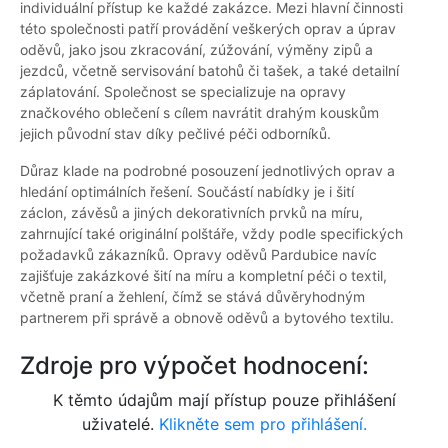
individuální přístup ke každé zakázce. Mezi hlavní činnosti
této společnosti patří provádění veškerých oprav a úprav
oděvů, jako jsou zkracování, zúžování, výměny zipů a
jezdců, včetně servisování batohů či tašek, a také detailní
záplatování. Společnost se specializuje na opravy
značkového oblečení s cílem navrátit drahým kouskům
jejich původní stav díky pečlivé péči odborníků.
Důraz klade na podrobné posouzení jednotlivých oprav a
hledání optimálních řešení. Součástí nabídky je i šití
záclon, závěsů a jiných dekorativních prvků na míru,
zahrnující také originální polštáře, vždy podle specifických
požadavků zákazníků. Opravy oděvů Pardubice navíc
zajišťuje zakázkové šití na míru a kompletní péči o textil,
včetně praní a žehlení, čímž se stává důvěryhodným
partnerem při správě a obnově oděvů a bytového textilu.
Zdroje pro výpočet hodnocení:
K těmto údajům mají přístup pouze přihlášení
uživatelé.
Klikněte sem pro přihlášení.