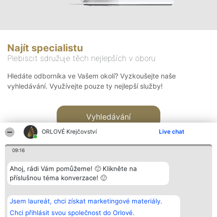
Najít specialistu
Plebiscit sdružuje těch nejlepších v oboru
Hledáte odborníka ve Vašem okolí? Vyzkoušejte naše
vyhledávání. Využívejte pouze ty nejlepší služby!
Vyhledávání
ORLOVÉ Krejčovství
Live chat
09:16
Ahoj, rádi Vám pomůžeme! 🙂 Klikněte na
příslušnou téma konverzace! 🙂
Organizátor hlasování
Plebiscyt
Kontakt
Bright Side Solutions sp. z o.
Vítězové
Kontakt
Jsem laureát, chci získat marketingové materiály.
o. sp. k.
Seznam všech
ul. Ruska 22
laureátů
Chci přihlásit svou společnost do Orlové.
Wrocław 50-079
Zásady