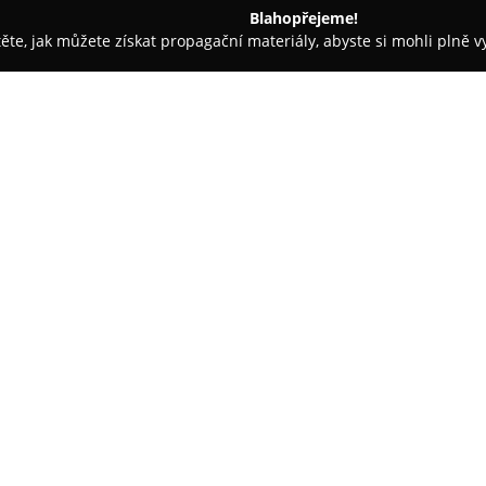
Blahopřejeme!
těte, jak můžete získat propagační materiály, abyste si mohli plně 
tí Na Míru - Praha
The Owners
O společnosti:
The Owners
je krejčovský ateli
zaměřuje na zakázkovou výrob
kladen na každý detail ušitých
vztahy se svými klienty. Sortim
smokingy, fraky, šaty, kabáty a
nejvyšší kvalita zpracování.
Filozofie tohoto ateliéru spoč
potřeb klientů, bez ohledu na t
šatníky přesně zapadající do in
jejich neoddělitelnou součástí