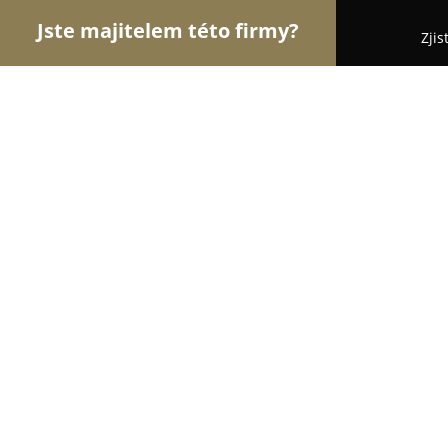
Jste majitelem této firmy?
Zjis
Orlové Krejčovství
Krejčovství, Opravy Oděvů, Ši
The Owners
9.4
(71)
Praha, Dušní 8/11
Zobrazit telefonní číslo