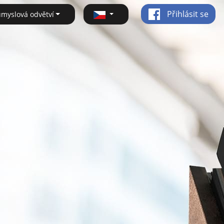
Přihlásit se
ůmyslová odvětví