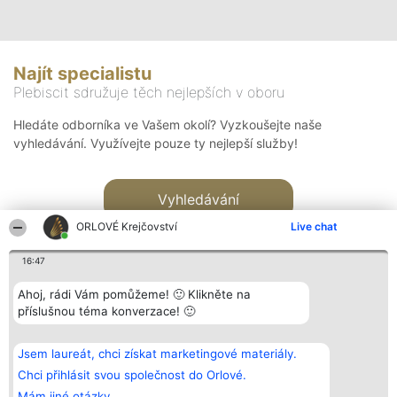
Najít specialistu
Plebiscit sdružuje těch nejlepších v oboru
Hledáte odborníka ve Vašem okolí? Vyzkoušejte naše
vyhledávání. Využívejte pouze ty nejlepší služby!
Vyhledávání
ORLOVÉ Krejčovství
Live chat
16:47
Ahoj, rádi Vám pomůžeme! 🙂 Klikněte na
příslušnou téma konverzace! 🙂
Organizátor hlasování
Plebiscyt
Kontakt
Bright Side Solutions sp. z o.
Vítězové
Kontakt
Jsem laureát, chci získat marketingové materiály.
o. sp. k.
Seznam všech
ul. Ruska 22
laureátů
Chci přihlásit svou společnost do Orlové.
Wrocław 50-079
Zásady
Mám jiné otázky.
KRS 0000749100 | Regon
Pravidla