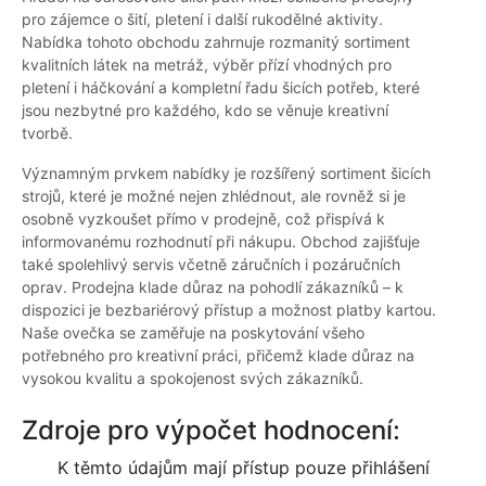
pro zájemce o šití, pletení i další rukodělné aktivity.
Nabídka tohoto obchodu zahrnuje rozmanitý sortiment
kvalitních látek na metráž, výběr přízí vhodných pro
pletení i háčkování a kompletní řadu šicích potřeb, které
jsou nezbytné pro každého, kdo se věnuje kreativní
tvorbě.
Významným prvkem nabídky je rozšířený sortiment šicích
strojů, které je možné nejen zhlédnout, ale rovněž si je
osobně vyzkoušet přímo v prodejně, což přispívá k
informovanému rozhodnutí při nákupu. Obchod zajišťuje
také spolehlivý servis včetně záručních i pozáručních
oprav. Prodejna klade důraz na pohodlí zákazníků – k
dispozici je bezbariérový přístup a možnost platby kartou.
Naše ovečka se zaměřuje na poskytování všeho
potřebného pro kreativní práci, přičemž klade důraz na
vysokou kvalitu a spokojenost svých zákazníků.
Zdroje pro výpočet hodnocení:
K těmto údajům mají přístup pouze přihlášení