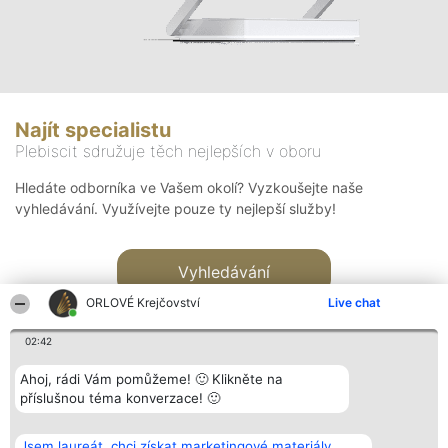
Najít specialistu
Plebiscit sdružuje těch nejlepších v oboru
Hledáte odborníka ve Vašem okolí? Vyzkoušejte naše
vyhledávání. Využívejte pouze ty nejlepší služby!
Vyhledávání
ORLOVÉ Krejčovství
Live chat
02:42
Ahoj, rádi Vám pomůžeme! 🙂 Klikněte na
příslušnou téma konverzace! 🙂
Organizátor hlasování
Plebiscyt
Kontakt
Bright Side Solutions sp. z o.
Vítězové
Kontakt
Jsem laureát, chci získat marketingové materiály.