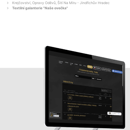
Krejčovství, Opravy Oděvů, Šití Na Míru - Jindřichův Hradec
Textilní galanterie "Naše ovečka"