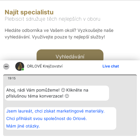
Najít specialistu
Plebiscit sdružuje těch nejlepších v oboru
Hledáte odborníka ve Vašem okolí? Vyzkoušejte naše
vyhledávání. Využívejte pouze ty nejlepší služby!
Vyhledávání
ORLOVÉ Krejčovství
Live chat
19:15
Ahoj, rádi Vám pomůžeme! 🙂 Klikněte na
příslušnou téma konverzace! 🙂
Organizátor hlasování
Plebiscyt
Kontakt
Bright Side Solutions sp. z o.
Vítězové
Kontakt
Jsem laureát, chci získat marketingové materiály.
o. sp. k.
Seznam všech
ul. Ruska 22
laureátů
Chci přihlásit svou společnost do Orlové.
Wrocław 50-079
Zásady
Mám jiné otázky.
KRS 0000749100 | Regon
Pravidla
381313360 | NIP 8943132676
Zásady
ochrany
osobních údajů