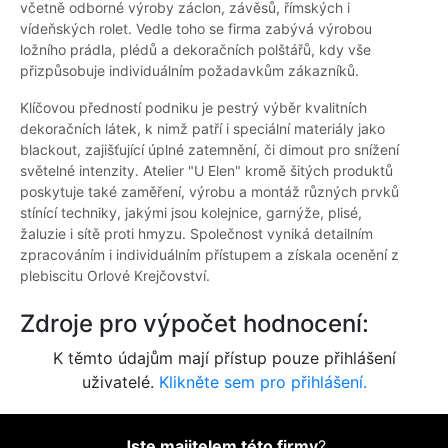
včetně odborné výroby záclon, závěsů, římských i
vídeňských rolet. Vedle toho se firma zabývá výrobou
ložního prádla, plédů a dekoračních polštářů, kdy vše
přizpůsobuje individuálním požadavkům zákazníků.
Klíčovou předností podniku je pestrý výběr kvalitních
dekoračních látek, k nimž patří i speciální materiály jako
blackout, zajišťující úplné zatemnění, či dimout pro snížení
světelné intenzity. Atelier "U Elen" kromě šitých produktů
poskytuje také zaměření, výrobu a montáž různých prvků
stínící techniky, jakými jsou kolejnice, garnýže, plisé,
žaluzie i sítě proti hmyzu. Společnost vyniká detailním
zpracováním i individuálním přístupem a získala ocenění z
plebiscitu Orlové Krejčovství.
Zdroje pro výpočet hodnocení:
K těmto údajům mají přístup pouze přihlášení
uživatelé.
Klikněte sem pro přihlášení.
Jste majitelem této firmy
?